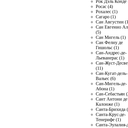
Рок Дэль Конде 
Росас (4)
Рохалес (1)
Сагаро (1)
Сан Августин (1
Сан Евгенио Ал
(5)
Сан Мигель (1)
Сан Фелиу де
Гишольс (1)
Сан-Андрес-де-
Льеванерас (1)
Сан-Жуст-Десве
(11)
Сан-Кугат-дель-
Вальес (6)
Сан-Мигель-де-
Абона (1)
Сан-Себастьян (
Сант Антони де
Калонже (1)
Санта-Брихида (
Санта-Крус-де-
Тенерифе (1)
Санта-Эулалия-д