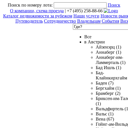
Поиск по номеру лота:
Поиск
О компании, схема проезда
| +7 (495) 258-88-66
Каталог недвижимости за рубежом
Наши услуги
Новости рын
Путеводитель
Сотрудничество
Владельцам
События
Виз
Все
в Австрии
Айзенэрц (1)
Аннаберг (1)
Аннаберг-им-
Ламмерталь (1)
Бад Ишль (1)
Бад-
Клайнкирхгайм 
Баден (7)
Бергхайм (1)
Брамберг (2)
Бриксен-им-Тал
(1)
Вальдфиртель (1
Вальс (1)
Вена (67)
Гойнг-ам-Вильд