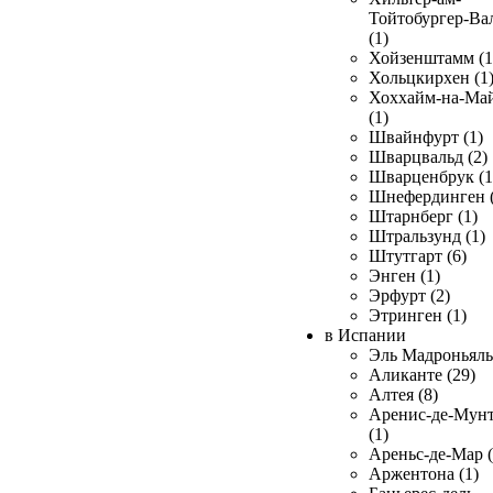
Тойтобургер-Ва
(1)
Хойзенштамм (1
Хольцкирхен (1
Хоххайм-на-Ма
(1)
Швайнфурт (1)
Шварцвальд (2)
Шварценбрук (1
Шнефердинген (
Штарнберг (1)
Штральзунд (1)
Штутгарт (6)
Энген (1)
Эрфурт (2)
Этринген (1)
в Испании
Эль Мадроньяль 
Аликанте (29)
Алтея (8)
Аренис-де-Мун
(1)
Ареньс-де-Мар (
Аржентона (1)