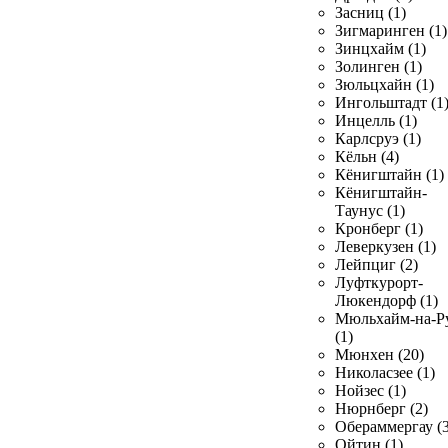
Засниц (1)
Зигмаринген (1)
Зинцхайм (1)
Золинген (1)
Зюльцхайн (1)
Ингольштадт (1
Инцелль (1)
Карлсруэ (1)
Кёльн (4)
Кёнигштайн (1)
Кёнигштайн-
Таунус (1)
Кронберг (1)
Леверкузен (1)
Лейпциг (2)
Луфткурорт-
Люкендорф (1)
Мюльхайм-на-Р
(1)
Мюнхен (20)
Николасзее (1)
Нойзес (1)
Нюрнберг (2)
Обераммергау (3
Ойтин (1)