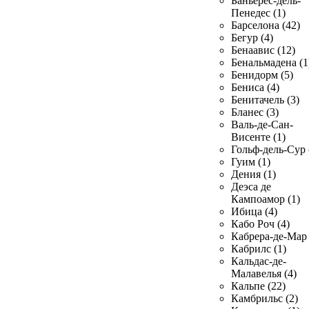
Баньерес-дель-
Пенедес (1)
Барселона (42)
Бегур (4)
Бенаавис (12)
Бенальмадена (1
Бенидорм (5)
Бениса (4)
Бенитачель (3)
Бланес (3)
Валь-де-Сан-
Висенте (1)
Гольф-дель-Сур 
Гуим (1)
Дения (1)
Деэса де
Кампоамор (1)
Ибица (4)
Кабо Роч (4)
Кабрера-де-Мар 
Кабрилс (1)
Кальдас-де-
Малавелья (4)
Кальпе (22)
Камбрильс (2)