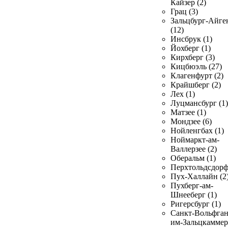
Кайзер (2)
Грац (3)
Зальцбург-Айге
(12)
Инсбрук (1)
Йохберг (1)
Кирхберг (3)
Кицбюэль (27)
Клагенфурт (2)
Крайшберг (2)
Лех (1)
Луцмансбург (1)
Матзее (1)
Мондзее (6)
Нойленгбах (1)
Ноймаркт-ам-
Валлерзее (2)
Оберальм (1)
Перхтольдсдорф
Пух-Халлайн (2
Пухберг-ам-
Шнееберг (1)
Ригерсбург (1)
Санкт-Вольфган
им-Зальцкаммер