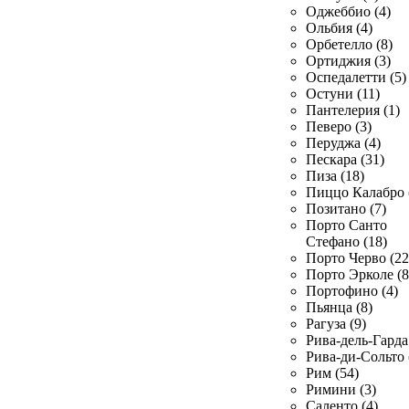
Оджеббио (4)
Ольбия (4)
Орбетелло (8)
Ортиджия (3)
Оспедалетти (5)
Остуни (11)
Пантелерия (1)
Певеро (3)
Перуджа (4)
Пескара (31)
Пиза (18)
Пиццо Калабро 
Позитано (7)
Порто Санто
Стефано (18)
Порто Черво (22
Порто Эрколе (8
Портофино (4)
Пьянца (8)
Рагуза (9)
Рива-дель-Гарда 
Рива-ди-Сольто 
Рим (54)
Римини (3)
Саленто (4)