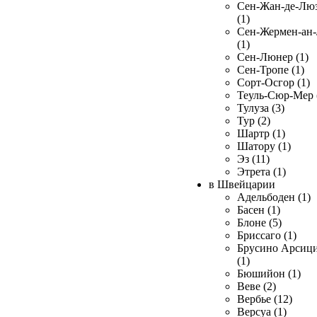
Сен-Жан-де-Лю
(1)
Сен-Жермен-ан
(1)
Сен-Люнер (1)
Сен-Тропе (1)
Сорт-Осгор (1)
Теуль-Сюр-Мер 
Тулуза (3)
Тур (2)
Шартр (1)
Шатору (1)
Эз (11)
Этрета (1)
в Швейцарии
Адельбоден (1)
Басен (1)
Блоне (5)
Бриссаго (1)
Брусино Арсиц
(1)
Бюшийон (1)
Веве (2)
Вербье (12)
Версуа (1)