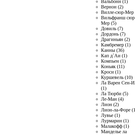
Вальбонн (1)
Вернон (2)
Вилле-сюр-Мер 
Вильфранш сюр
Мер (5)
Довиль (7)
Дордонь (7)
Драгиньян (2)
Камбремер (1)
Канны (36)
Кап д`Аи (1)
Компьен (1)
Коньяк (11)
Кроси (1)
Куршевель (10)
Ла Варен Сен-И
(1)
Ла Тюрби (5)
Ле-Ман (4)
Лион (2)
Лион-ла-Форе (1
Лувье (1)
Лурмарин (1)
Малакофф (1)
Манделье ла