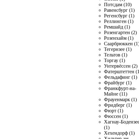
Потсдам (10)
Равенсбург (1)
Регенсбург (1)
Реллинген (1)
Ремшайд (1)
Розенгартен (2)
Розенхайм (1)
Саарбрюккен (1
Тегернзее (1)
Тельтов (1)
Торгау (1)
Унтервёссен (2)
Фатерштеттен (1
Фельдафинг (1)
Фрайбург (1)
Франкфурт-на-
Майне (11)
Фрауенмарк (1)
Фридберг (1)
Фюрт (1)
Фюссен (1)
Хагнау-Бодензе
(1)
Хехендорф (1)
Хильтер-ам-