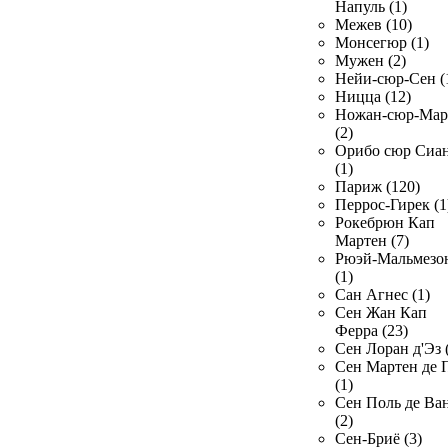
Напуль (1)
Межев (10)
Монсегюр (1)
Мужен (2)
Нейи-сюр-Сен (
Ницца (12)
Ножан-сюр-Ма
(2)
Орибо сюр Сиа
(1)
Париж (120)
Перрос-Гирек (1
Рокебрюн Кап
Мартен (7)
Рюэй-Мальмезо
(1)
Сан Агнес (1)
Сен Жан Кап
Ферра (23)
Сен Лоран д'Эз 
Сен Мартен де 
(1)
Сен Поль де Ва
(2)
Сен-Бриё (3)