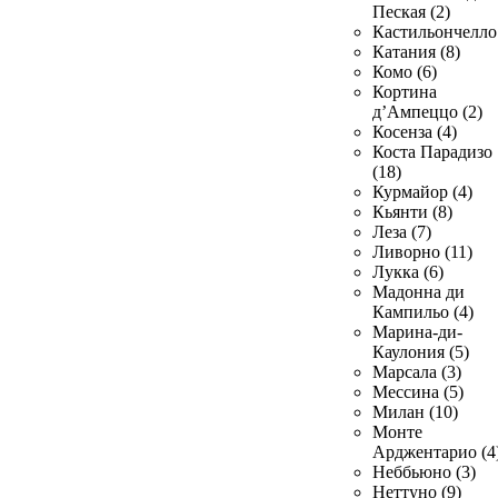
Пеская (2)
Кастильончелло 
Катания (8)
Комо (6)
Кортина
д’Ампеццо (2)
Косенза (4)
Коста Парадизо
(18)
Курмайор (4)
Кьянти (8)
Леза (7)
Ливорно (11)
Лукка (6)
Мадонна ди
Кампильо (4)
Марина-ди-
Каулония (5)
Марсала (3)
Мессина (5)
Милан (10)
Монте
Арджентарио (4
Неббьюно (3)
Неттуно (9)