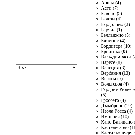
Арона (4)
Асти (7)
Бавено (5)
Бадези (4)
Бардолино (3)
Барчис (1)
Белладжио (5)
Бибионе (4)
Бордигера (10)
Бриатико (9)
Валь-ди-Фасса (
Варесе (8)
Хочу
Венеция (3)
купить
Вербания (13)
Верона (5)
Вольтерра (4)
Гардоне-Ривьер
(5)
Гроссето (4)
Дзамброне (19)
Изола Росса (4)
Империя (10)
Капо Ватикано (
Кастельсардо (1
Кастильоне-делл