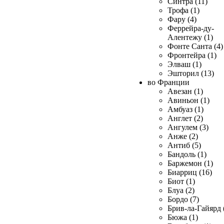
Синтра (11)
Трофа (1)
Фару (4)
Феррейра-ду-
Алентежу (1)
Фонте Санта (4)
Фронтейра (1)
Элваш (1)
Эшторил (13)
во Франции
Авезан (1)
Авиньон (1)
Амбуаз (1)
Англет (2)
Ангулем (3)
Анже (2)
Антиб (5)
Бандоль (1)
Баржемон (1)
Биарриц (16)
Биот (1)
Блуа (2)
Бордо (7)
Брив-ла-Гайярд 
Бюжа (1)