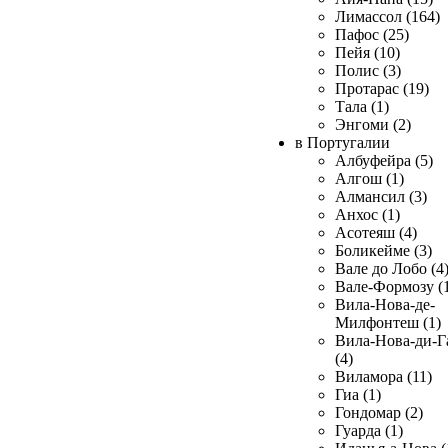
Лимассол (164)
Пафос (25)
Пейя (10)
Полис (3)
Протарас (19)
Тала (1)
Энгоми (2)
в Португалии
Албуфейра (5)
Алгош (1)
Алмансил (3)
Анхос (1)
Асотеяш (4)
Боликейме (3)
Вале до Лобо (4
Вале-Формозу (
Вила-Нова-де-
Милфонтеш (1)
Вила-Нова-ди-Г
(4)
Виламора (11)
Гиа (1)
Гондомар (2)
Гуарда (1)