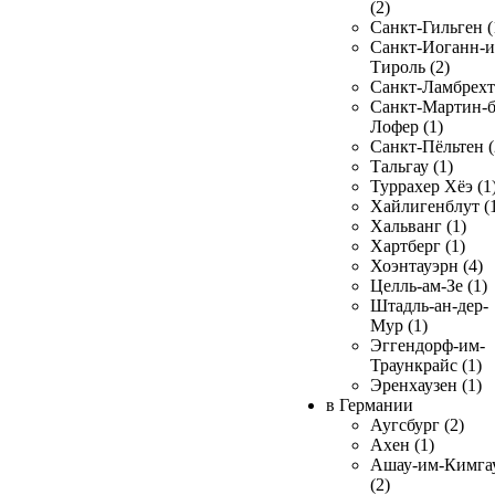
(2)
Санкт-Гильген (
Санкт-Иоганн-и
Тироль (2)
Санкт-Ламбрехт 
Санкт-Мартин-б
Лофер (1)
Санкт-Пёльтен (
Тальгау (1)
Туррахер Хёэ (1
Хайлигенблут (
Хальванг (1)
Хартберг (1)
Хоэнтауэрн (4)
Целль-ам-Зе (1)
Штадль-ан-дер-
Мур (1)
Эггендорф-им-
Траункрайс (1)
Эренхаузен (1)
в Германии
Аугсбург (2)
Ахен (1)
Ашау-им-Кимга
(2)