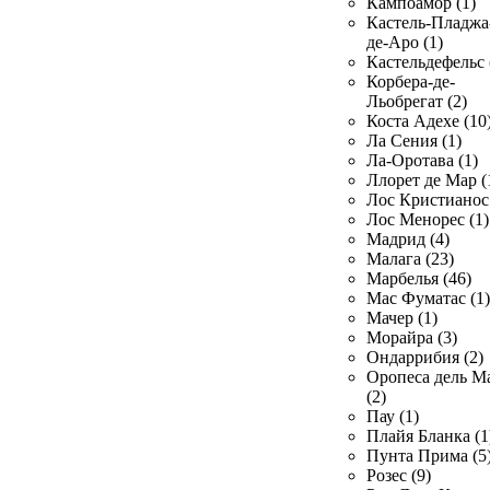
Кампоамор (1)
Кастель-Пладжа
де-Аро (1)
Кастельдефельс 
Корбера-де-
Льобрегат (2)
Коста Адехе (10
Ла Сения (1)
Ла-Оротава (1)
Ллорет де Мар (
Лос Кристианос 
Лос Менорес (1)
Мадрид (4)
Малага (23)
Марбелья (46)
Мас Фуматас (1)
Мачер (1)
Морайра (3)
Ондаррибия (2)
Оропеса дель М
(2)
Пау (1)
Плайя Бланка (1
Пунта Прима (5
Розес (9)