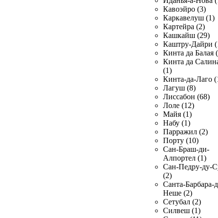
Иданья-а-Нова (
Кавоэйро (3)
Каркавелуш (1)
Картейра (2)
Кашкайш (29)
Каштру-Дайри (
Кинта да Балая (
Кинта да Салин
(1)
Кинта-да-Лаго (
Лагуш (8)
Лиссабон (68)
Лоле (12)
Майя (1)
Набу (1)
Парражил (2)
Порту (10)
Сан-Браш-ди-
Алпортел (1)
Сан-Педру-ду-С
(2)
Санта-Барбара-д
Неше (2)
Сетубал (2)
Силвеш (1)