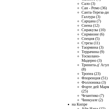
Сало (3)
Сан - Ремо (36)
Санта-Тереза-ди
Галлура (3)
Сарцана (7)
Сиена (12)
Сиракузы (10)
Сирмионе (6)
Специя (5)
Стреза (11)
Таормина (3)
Террачина (9)
Тосколано-
Мадерно (3)
Тринита-д' Агул
(8)
Тропеа (23)
Флоренция (51)
Фоллоника (3)
Форте дей Мар
(25)
Чезантико (7)
Чинкуале (2)
на Кипре
Айя-Напа (15)