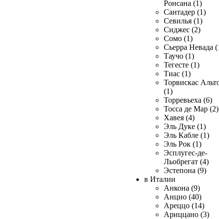
Ронсана (1)
Сантадер (1)
Севилья (1)
Сиджес (2)
Сомо (1)
Сьерра Невада (
Таучо (1)
Тегесте (1)
Тиас (1)
Торвискас Альт
(1)
Торревьеха (6)
Тосса де Мар (2)
Хавея (4)
Эль Дуке (1)
Эль Кабле (1)
Эль Рок (1)
Эсплугес-де-
Льобрегат (4)
Эстепона (9)
в Италии
Анкона (9)
Анцио (40)
Ареццо (14)
Ариццано (3)