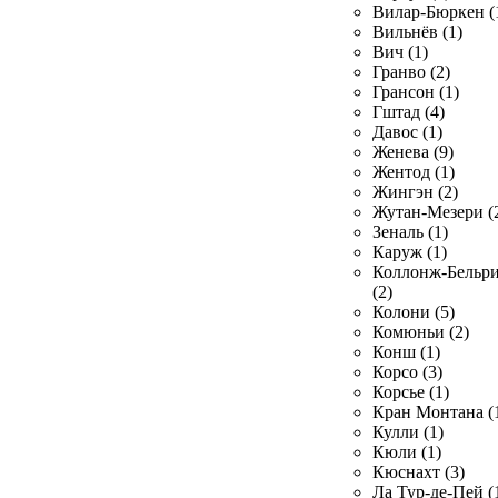
Вилар-Бюркен (
Вильнёв (1)
Вич (1)
Гранво (2)
Грансон (1)
Гштад (4)
Давос (1)
Женева (9)
Жентод (1)
Жингэн (2)
Жутан-Мезери (
Зеналь (1)
Каруж (1)
Коллонж-Бельр
(2)
Колони (5)
Комюньи (2)
Конш (1)
Корсо (3)
Корсье (1)
Кран Монтана (
Кулли (1)
Кюли (1)
Кюснахт (3)
Ла Тур-де-Пей (